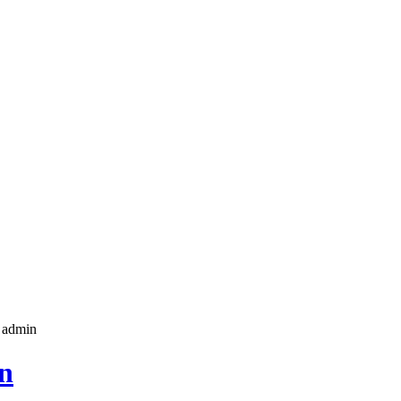
r admin
on