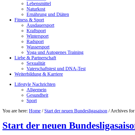
Lebensmittel
Naturkost
Ernährung und Diäten
Fitness & Sport
Ausdauersport
Kraftsport
Wintersport
Radsport
Wassersport
Yoga und Autogenes Training
Liebe & Partnerschaft
Sexualität
Vaterschaftstest und DNA-Test
Weiterbildung & Karriere
Lifestyle Nachrichten
Allgemein
Gesundheit
Sport
You are here:
Home
/
Start der neuen Bundesligasaison
/ Archives fo
Start der neuen Bundesligasais